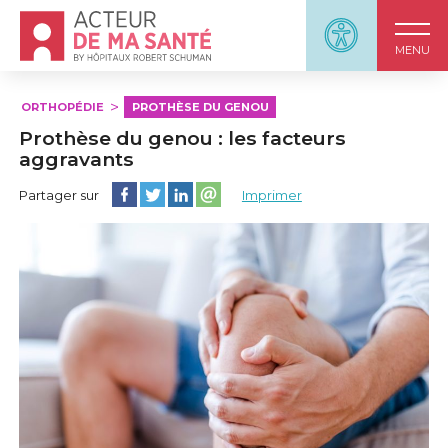
Accueil - Acteur de ma santé, by HôpitauxRobert S
Panneau d'accessi
MENU
ORTHOPÉDIE
PROTHÈSE DU GENOU
Prothèse du genou : les facteurs
aggravants
Partager cette page sur Facebook
Partager cette page sur Twitter
Partager cette page sur LinkedIn
Partager cette page sur email
Partager sur
Imprimer