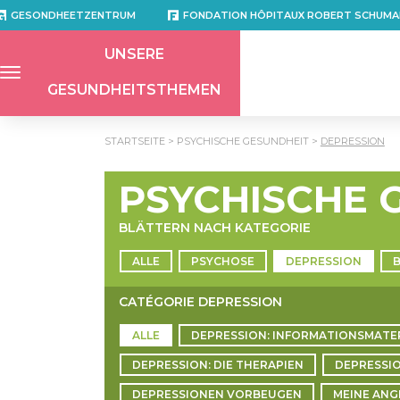
GESONDHEETZENTRUM
FONDATION HÔPITAUX ROBERT SCHUMA
UNSERE
GESUNDHEITSTHEMEN
STARTSEITE
PSYCHISCHE GESUNDHEIT
DEPRESSION
PSYCHISCHE 
BLÄTTERN NACH KATEGORIE
ALLE
PSYCHOSE
DEPRESSION
CATÉGORIE DEPRESSION
ALLE
DEPRESSION: INFORMATIONSMATE
DEPRESSION: DIE THERAPIEN
DEPRESSI
DEPRESSIONEN VORBEUGEN
MEINE AN