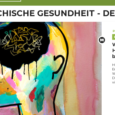
CHISCHE GESUNDHEIT - D
P
W
H
b
H
E
W
D
v