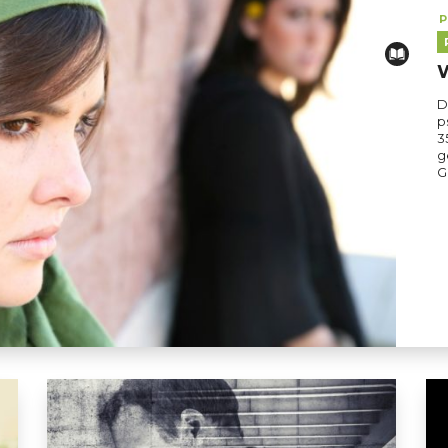
P
W
D
p
3
g
G