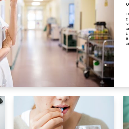
v
D
g
s
u
b
B
u
stehen