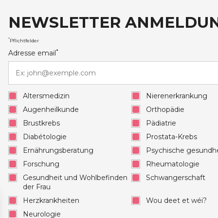
NEWSLETTER ANMELDU
auxRobert Schuman
*
Pflichtfelder
*
Adresse email
Altersmedizin
Nierenerkrankung
Augenheilkunde
Orthopädie
Brustkrebs
Pädiatrie
Diabétologie
Prostata-Krebs
Ernährungsberatung
Psychische gesundhe
Forschung
Rheumatologie
Gesundheit und Wohlbefinden
Schwangerschaft
der Frau
Herzkrankheiten
Wou deet et wéi?
Neurologie