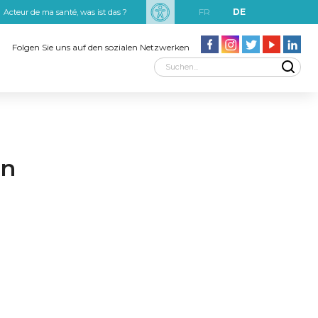
FR
DE
Acteur de ma santé, was ist das ?
uxRobert Schuman
Folgen Sie uns auf den sozialen Netzwerken
nn