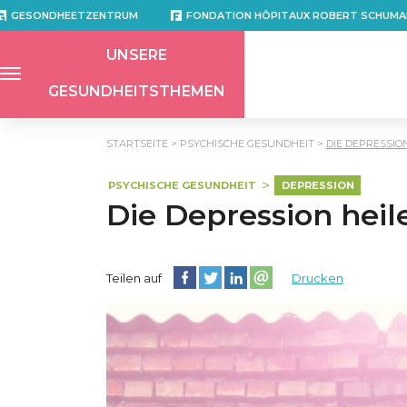
GESONDHEETZENTRUM
FONDATION HÔPITAUX ROBERT SCHUMA
UNSERE
GESUNDHEITSTHEMEN
STARTSEITE
PSYCHISCHE GESUNDHEIT
DIE DEPRESSIO
PSYCHISCHE GESUNDHEIT
DEPRESSION
Die Depression heil
Diese Seite auf Facebook teilen
Diese Seite auf Twitter teilen
Diese Seite auf LinkedIn teilen
Partager cette page sur e
Teilen auf
Drucken