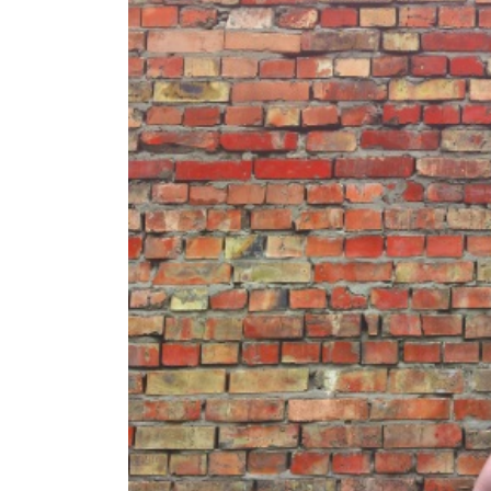
GESONDHEETZENTRUM
FONDATION HÔPITAUX ROB