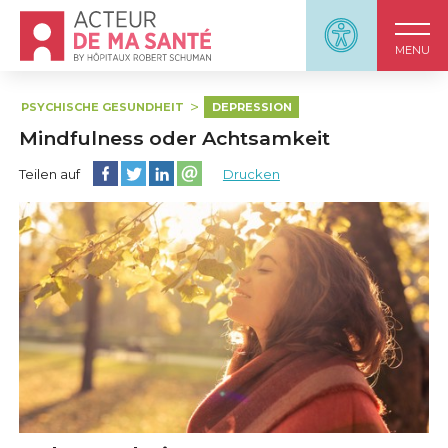
Accueil - Acteur de ma santé, by HôpitauxRobert S
Panneau d'accessi
MENU
PSYCHISCHE GESUNDHEIT
DEPRESSION
Mindfulness oder Achtsamkeit
Diese Seite auf Facebook teilen
Diese Seite auf Twitter teilen
Diese Seite auf LinkedIn teilen
Partager cette page sur email
Teilen auf
Drucken