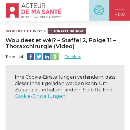
Accueil - Acteur de ma santé, by HôpitauxRobert S
Panneau d'accessi
MENU
WOU DEET ET WÉI?
THORAXCHIRURGIE
Wou deet et wèi? – Staffel 2, Folge 11 –
Thoraxchirurgie (Video)
Diese Seite auf Facebook teilen
Diese Seite auf Twitter teilen
Diese Seite auf LinkedIn teilen
Partager cette page sur email
Teilen auf
Drucken
Ihre Cookie-Einstellungen verhindern, dass
dieser Inhalt geladen werden kann. Um
Zugang zu erhalten, ändern Sie bitte Ihre
Cookie-Einstellungen