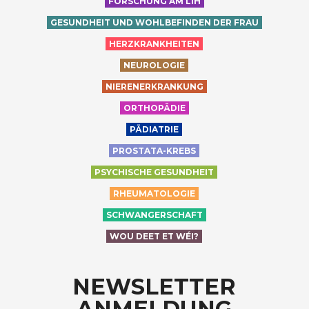
FORSCHUNG AM LIH
GESUNDHEIT UND WOHLBEFINDEN DER FRAU
HERZKRANKHEITEN
NEUROLOGIE
NIERENERKRANKUNG
ORTHOPÄDIE
PÄDIATRIE
PROSTATA-KREBS
PSYCHISCHE GESUNDHEIT
RHEUMATOLOGIE
SCHWANGERSCHAFT
WOU DEET ET WÉI?
NEWSLETTER
ANMELDUNG