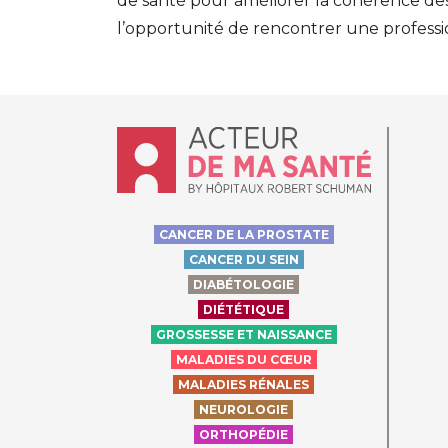
de santé pour améliorer la cohérence des
l’opportunité de rencontrer une professio
Accueil - Acteur de ma santé, by Hôpit
CANCER DE LA PROSTATE
CANCER DU SEIN
DIABÉTOLOGIE
DIÉTÉTIQUE
GROSSESSE ET NAISSANCE
MALADIES DU CŒUR
MALADIES RÉNALES
NEUROLOGIE
ORTHOPÉDIE