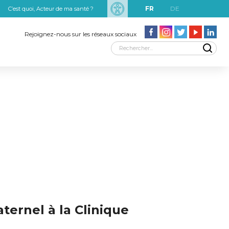
FR
DE
C’est quoi, Acteur de ma santé ?
uxRobert Schuman
Rejoignez-nous sur les réseaux sociaux
ternel à la Clinique