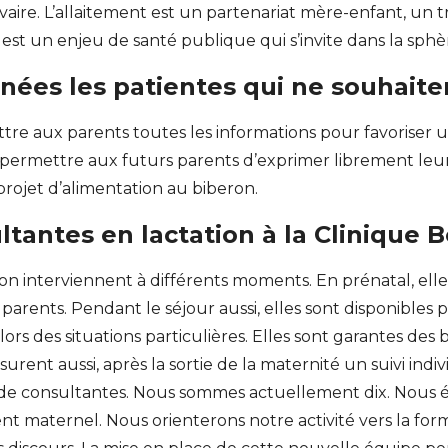
vaire. L’allaitement est un partenariat mère-enfant, un tr
 est un enjeu de santé publique qui s’invite dans la sphè
s les patientes qui ne souhaitent
ttre aux parents toutes les informations pour favoriser u
 permettre aux futurs parents d’exprimer librement leur
rojet d’alimentation au biberon.
ltantes en lactation à la Clinique B
on interviennent à différents moments. En prénatal, elle
arents. Pendant le séjour aussi, elles sont disponibles 
ors des situations particulières. Elles sont garantes des 
rent aussi, après la sortie de la maternité un suivi indiv
de consultantes. Nous sommes actuellement dix. Nous é
t maternel. Nous orienterons notre activité vers la for
ERT SCHUMAN
HÔPITAUX ROBERT SCHUMAN