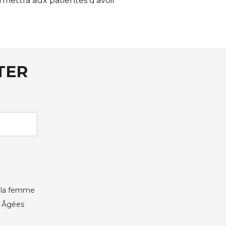
rmettra aux patientes d’avoir
TER
e la femme
s Âgées