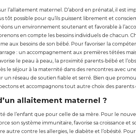
 sur l’allaitement maternel. D’abord en prénatal, il est 
lus tôt possible pour qu’ils puissent librement et cons
s créons un environnement soutenant et favorable à l’
prenons en compte les besoins individuels de chacun. C
me aux besoins de son bébé. Pour favoriser la compétenc
rrage : un accompagnement aux premières tétées mais au
avorise le peau à peau, la proximité parents-bébé et l’o
le séjour à la maternité dans des rencontres avec une 
ur un réseau de soutien fiable et serré. Bien que promouv
spectons et accompagnons tout autre choix des parents d
d’un allaitement maternel ?
anté de l’enfant que pour celle de sa mère. Pour le nouve
nforce son système immunitaire, favorise sa croissance et
 autre contre les allergies, le diabète et l’obésité. Pour