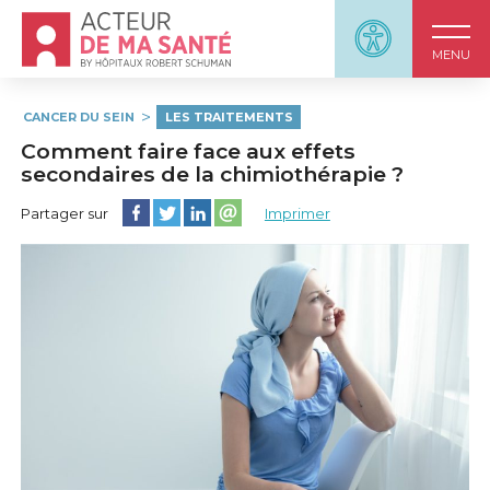
Accueil - Acteur de ma santé, by HôpitauxRobert S
Panneau d'accessi
MENU
CANCER DU SEIN
LES TRAITEMENTS
Comment faire face aux effets
secondaires de la chimiothérapie ?
Partager cette page sur Facebook
Partager cette page sur Twitter
Partager cette page sur LinkedIn
Partager cette page sur email
Partager sur
Imprimer