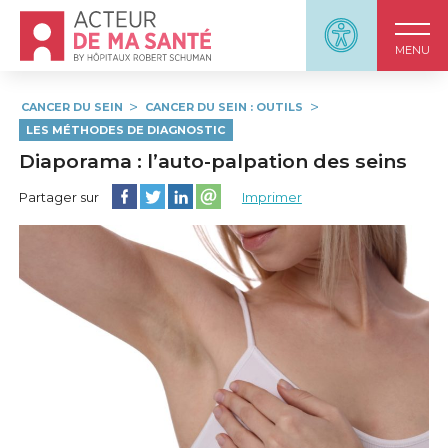
Accueil - Acteur de ma santé, by HôpitauxRobert S
Panneau d'accessi
MENU
CANCER DU SEIN
CANCER DU SEIN : OUTILS
LES MÉTHODES DE DIAGNOSTIC
Diaporama : l’auto-palpation des seins
Partager cette page sur Facebook
Partager cette page sur Twitter
Partager cette page sur LinkedIn
Partager cette page sur email
Partager sur
Imprimer