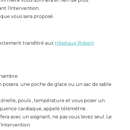
firmière vous donnera et rien de plus.
t l’intervention.
ique vous sera proposé.
irectement transféré aux
Hôpitaux Robert
 chambre
in posera une poche de glace ou un sac de sable
térielle, pouls , température et vous poser un
réquence cardiaque, appelé télémétrie.
 fera avec un soignant, ne pas vous levez seul. Le
l’intervention.