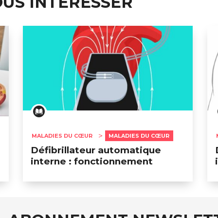
OUS INTÉRESSER
MALADIES DU CŒUR
MALADIES DU CŒUR
Défibrillateur automatique
interne : fonctionnement
auxRobert Schuman