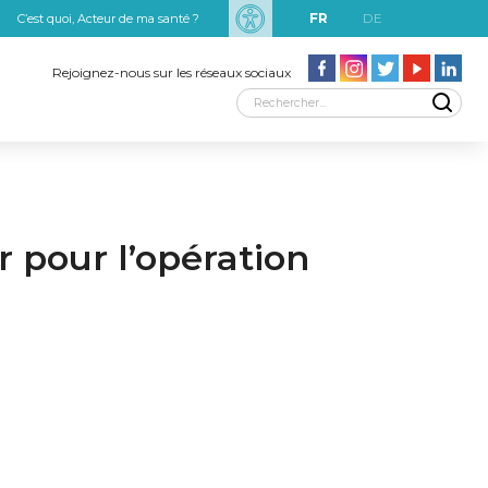
FR
DE
C’est quoi, Acteur de ma santé ?
uxRobert Schuman
Rejoignez-nous sur les réseaux sociaux
r pour l’opération