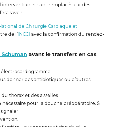
 l’intervention et sont remplacés par des
era savoir.
 National de Chirurgie Cardiaque et
tre de l’
INCCI
avec la confirmation du rendez-
t Schuman
avant le transfert en cas
g, électrocardiogramme.
us donner des antibiotiques ou d’autres
e du thorax et des aisselles
 nécessaire pour la douche préopératoire. Si
 signaler.
rvention.
ERT SCHUMAN
HÔPITAUX ROBERT SCHUMAN