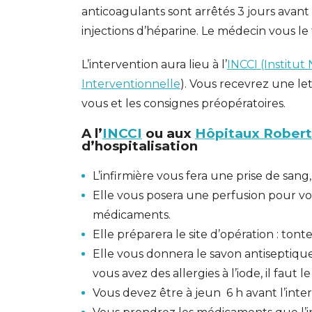
anticoagulants sont arrêtés 3 jours avant
injections d’héparine. Le médecin vous le f
L’intervention aura lieu à l’
INCCI (Institut
Interventionnelle
). Vous recevrez une let
vous et les consignes préopératoires.
A l’
INCCI
ou aux
Hôpitaux Rober
d’hospitalisation
L’infirmière vous fera une prise de san
Elle vous posera une perfusion pour vo
médicaments.
Elle préparera le site d’opération : tont
Elle vous donnera le savon antiseptique
vous avez des allergies à l’iode, il faut le
Vous devez être à jeun 6 h avant l’inte
GESONDHEETZENTRUM
FONDATION HÔPITAUX ROB