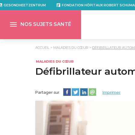
GESONDHEETZENTRUM
FONDATION HÔPITAUX ROBERT SCHUMA
NOS SUJETS SANTÉ
ACCUEIL
MALADIES DU CŒUR
DÉFIBRILLATEUR AUTOMA
MALADIES DU CŒUR
Défibrillateur autom
Partager cette page sur Facebook
Partager cette page sur Twitter
Partager cette page sur Lin
Partager cette page su
Partager sur
Imprimer