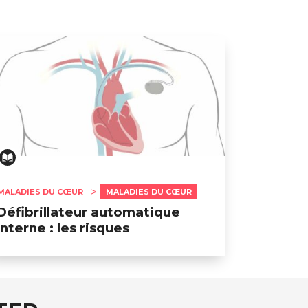
MALADIES DU CŒUR
MALADIES DU CŒUR
Défibrillateur automatique
interne : les risques