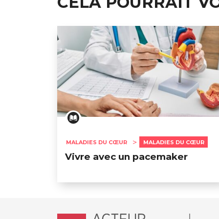
CELA POURRAIT V
MALADIES DU CŒUR
MALADIES DU CŒUR
Vivre avec un pacemaker
Accueil - Acteur de ma santé, by Hôpit