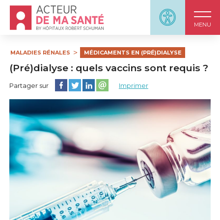
Accueil - Acteur de ma santé, by HôpitauxRobert S
Panneau d'accessi
MENU
MALADIES RÉNALES
MÉDICAMENTS EN (PRÉ)DIALYSE
(Pré)dialyse : quels vaccins sont requis ?
Partager cette page sur Facebook
Partager cette page sur Twitter
Partager cette page sur LinkedIn
Partager cette page sur email
Partager sur
Imprimer