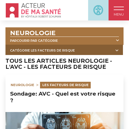
Accueil - Acteur de ma santé, by HôpitauxRobert S
Panneau d'accessi
MENU
NEUROLOGIE
PARCOURIR PAR CATÉGORIE
TOUT
L'AVC
LA SORTIE APRÈS UN AVC
CATÉGORIE LES FACTEURS DE RISQUE
TOUT
EXAMENS COMPLÉMENTAIRES
TOUS LES ARTICLES NEUROLOGIE -
L'AVC - LES FACTEURS DE RISQUE
PRISE EN CHARGE
LES TRAITEMENTS
LES SIGNES D’UN AVC
LES FACTEURS DE RISQUE
NEUROLOGIE
LES FACTEURS DE RISQUE
DIAGNOSTIC ET TRAITEMENT D’URGENCE
Sondage: AVC - Quel est votre risque
?