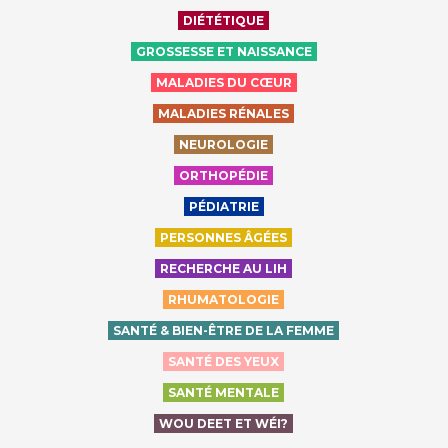
DIÉTÉTIQUE
GROSSESSE ET NAISSANCE
MALADIES DU CŒUR
MALADIES RÉNALES
NEUROLOGIE
ORTHOPÉDIE
PÉDIATRIE
PERSONNES ÂGÉES
RECHERCHE AU LIH
RHUMATOLOGIE
SANTÉ & BIEN-ÊTRE DE LA FEMME
SANTÉ DES YEUX
SANTÉ MENTALE
WOU DEET ET WÉI?