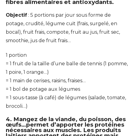
fibres alimentaires et antioxydants.
Objectif
: 5 portions par jour sous forme de
potage, crudité, légume cuit (frais, surgelé, en
bocal), fruit frais, compote, fruit au jus, fruit sec,
smoothie, jus de fruit frais…
1 portion
= 1 fruit de la taille d’une balle de tennis (1 pomme,
1 poire, 1 orange…)
= 1 main de cerises, raisins, fraises…
= 1 bol de potage aux légumes
= 1 sous-tasse (à café) de légumes (salade, tomate,
brocoli…)
4. Mangez de la viande, du poisson, des
œufs…permet d’apporter les protéines
nécessaires aux muscles. Les produits
laitiers apportent des protéines mais