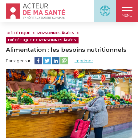
Accueil - Acteur de ma santé, by HôpitauxRobert S
Panneau d'accessi
MENU
DIÉTÉTIQUE
PERSONNES ÂGÉES
DIÉTÉTIQUE ET PERSONNES ÂGÉES
Alimentation : les besoins nutritionnels
Partager cette page sur Facebook
Partager cette page sur Twitter
Partager cette page sur LinkedIn
Partager cette page sur email
Partager sur
Imprimer