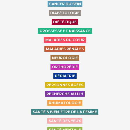
CANCER DU SEIN
DIABÉTOLOGIE
DIÉTÉTIQUE
GROSSESSE ET NAISSANCE
MALADIES DU CŒUR
MALADIES RÉNALES
NEUROLOGIE
ORTHOPÉDIE
PÉDIATRIE
PERSONNES ÂGÉES
RECHERCHE AU LIH
RHUMATOLOGIE
SANTÉ & BIEN-ÊTRE DE LA FEMME
SANTÉ DES YEUX
SANTÉ MENTALE