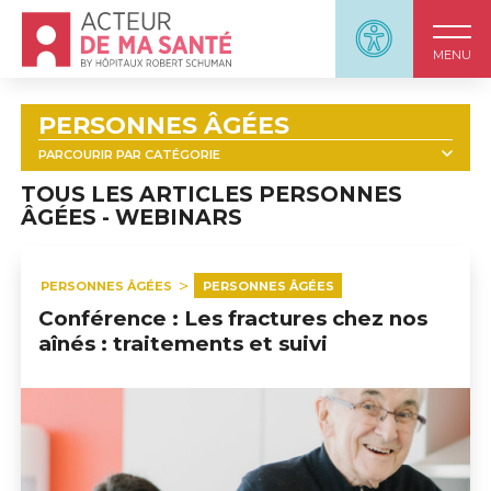
Accueil - Acteur de ma santé, by HôpitauxRobert S
Panneau d'accessi
MENU
PERSONNES ÂGÉES
PARCOURIR PAR CATÉGORIE
TOUT
PERSONNES ÂGÉES : OUTILS
TOUS LES ARTICLES PERSONNES
ÂGÉES - WEBINARS
WEBINARS
COMPRENDRE
PRISE EN CHARGE DE LA DOULEUR
PERSONNES ÂGÉES
PERSONNES ÂGÉES
L'HOSPITALISATION APRÈS UNE CHUTE
Conférence : Les fractures chez nos
BIEN VIEILLIR
aînés : traitements et suivi