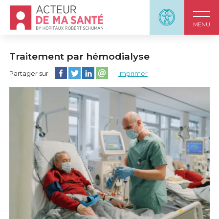
Accueil - Acteur de ma santé, by HôpitauxRobert S
Panneau d'accessi
MENU
Traitement par hémodialyse
Partager cette page sur Facebook
Partager cette page sur Twitter
Partager cette page sur LinkedIn
Partager cette page sur email
Partager sur
Imprimer