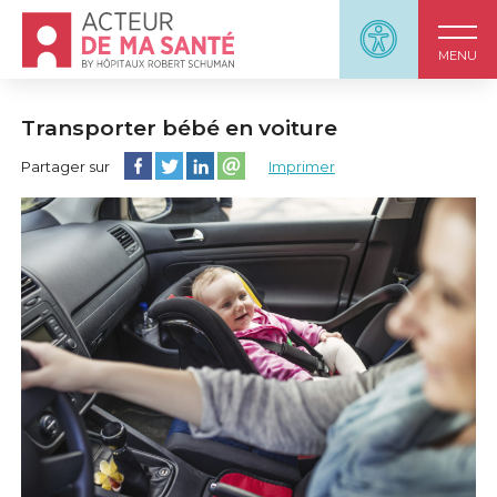
Accueil - Acteur de ma santé, by HôpitauxRobert S
Panneau d'accessi
MENU
Transporter bébé en voiture
Partager cette page sur Facebook
Partager cette page sur Twitter
Partager cette page sur LinkedIn
Partager cette page sur email
Partager sur
Imprimer