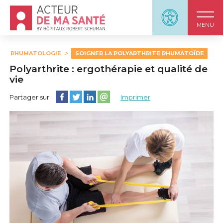
Accueil - Acteur de ma santé, by HôpitauxRobert S
Panneau d'accessi
MENU
RHUMATOLOGIE
SOIGNER LA POLYARTHRITE RHUMATOÏDE
Polyarthrite : ergothérapie et qualité de
vie
Partager cette page sur Facebook
Partager cette page sur Twitter
Partager cette page sur LinkedIn
Partager cette page sur email
Partager sur
Imprimer