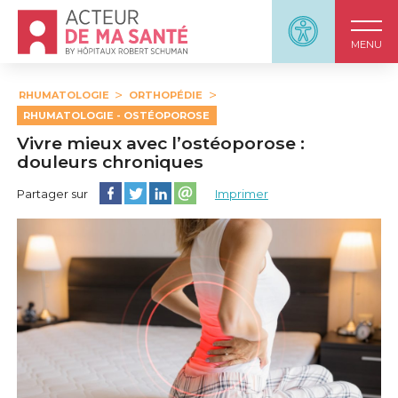
Accueil - Acteur de ma santé, by HôpitauxRobert S
Panneau d'accessi
MENU
RHUMATOLOGIE
ORTHOPÉDIE
RHUMATOLOGIE - OSTÉOPOROSE
Vivre mieux avec l’ostéoporose :
douleurs chroniques
Partager cette page sur Facebook
Partager cette page sur Twitter
Partager cette page sur LinkedIn
Partager cette page sur email
Partager sur
Imprimer