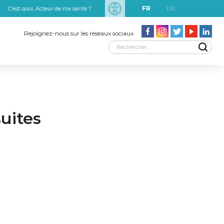
FR
DE
C’est quoi, Acteur de ma santé ?
uxRobert Schuman
Rejoignez-nous sur les réseaux sociaux
uites