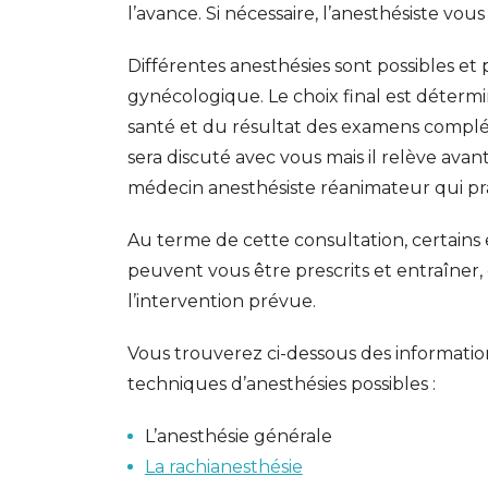
l’avance. Si nécessaire, l’anesthésiste vous 
Différentes anesthésies sont possibles et
gynécologique. Le choix final est détermi
santé et du résultat des examens complé
sera discuté avec vous mais il relève avant
médecin anesthésiste réanimateur qui pra
Au terme de cette consultation, certains
peuvent vous être prescrits et entraîner, d
l’intervention prévue.
Vous trouverez ci-dessous des informati
techniques d’anesthésies possibles :
L’anesthésie générale
La rachianesthésie
GESONDHEETZENTRUM
FONDATION HÔPITAUX ROB