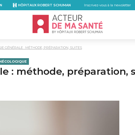
N
HÔPITAUX ROBERT SCHUMAN
Inscrivez-vous à la newsletter
Accueil - Acteur de ma santé, by Hôpita
IE GÉNÉRALE : MÉTHODE, PRÉPARATION, SUITES
YNÉCOLOGIQUE
e : méthode, préparation, s
kedIn
r email