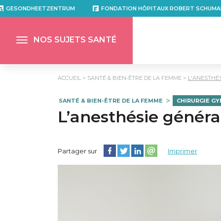
GESONDHEETZENTRUM
FONDATION HÔPITAUX ROBERT SCHUMA
NOS SUJETS SANTÉ
ACCUEIL
SANTÉ & BIEN-ÊTRE DE LA FEMME
L'ANESTHÉS
SANTÉ & BIEN-ÊTRE DE LA FEMME
CHIRURGIE G
L’anesthésie général
Partager cette page sur Facebook
Partager cette page sur Twitter
Partager cette page sur Lin
Partager cette page su
Partager sur
Imprimer