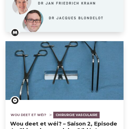
CHIRURGIE VASCULAIRE
RECHERCHE CLINIQUE
ORL
URGENCES
CHIRURGIE CARDIAQUE
KINÉSITHÉRAPIE
CHIRURGIE THORACIQUE
Wou deet et wèi? - Saison 2, Episode 5 - Gastroentéro
WOU DEET ET WÉI?
CHIRURGIE VASCULAIRE
Wou deet et wéi? – Saison 2, Episode