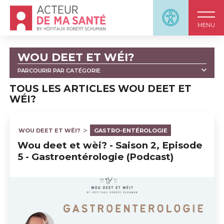
Accueil - Acteur de ma santé, by HôpitauxRobert S
Panneau d'accessi
MENU
WOU DEET ET WÉI?
PARCOURIR PAR CATÉGORIE
TOUT
OPTHALMOLOGIE
UROLOGIE
TOUS LES ARTICLES WOU DEET ET
WÉI?
FORMATION DES INFIRMIER(E)S
GYNÉCOLOGIE-OBSTÉTRIQUE
ANESTHÉSIE
WOU DEET ET WÉI?
GASTRO-ENTÉROLOGIE
CARDIOLOGIE
RHUMATOLOGIE
Wou deet et wèi? - Saison 2, Episode
ORTHOPÉDIE
DIABÉTOLOGIE
5 - Gastroentérologie (Podcast)
NEUROCHIRURGIE
PNEUMOLOGIE
NÉPHROLOGIE
DERMATOLOGIE
PHARMACIE HOSPITALIÈRE
GASTRO-ENTÉROLOGIE