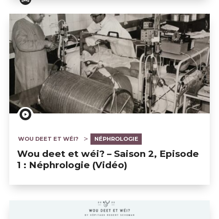
Wou deet et wèi? - Saison 2, Episode 1 - Néphrologie 
WOU DEET ET WÉI?
NÉPHROLOGIE
Wou deet et wéi? – Saison 2, Episode
1 : Néphrologie (Vidéo)