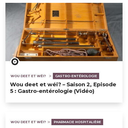
WOU DEET ET WÉI?
GASTRO-ENTÉROLOGIE
Wou deet et wéi? – Saison 2, Episode
5 : Gastro-entérologie (Vidéo)
WOU DEET ET WÉI?
PHARMACIE HOSPITALIÈRE