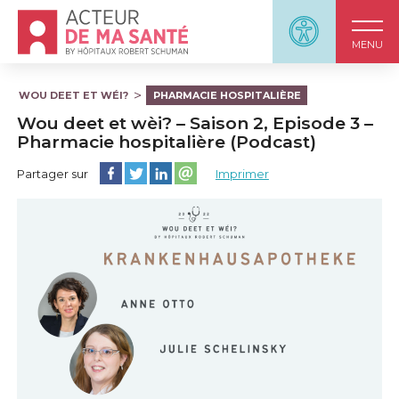
Accueil - Acteur de ma santé, by HôpitauxRobert S
Panneau d'accessi
MENU
WOU DEET ET WÉI?
PHARMACIE HOSPITALIÈRE
Wou deet et wèi? – Saison 2, Episode 3 –
Pharmacie hospitalière (Podcast)
Partager cette page sur Facebook
Partager cette page sur Twitter
Partager cette page sur LinkedIn
Partager cette page sur email
Partager sur
Imprimer