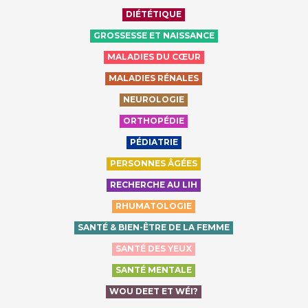
DIÉTÉTIQUE
GROSSESSE ET NAISSANCE
MALADIES DU CŒUR
MALADIES RÉNALES
NEUROLOGIE
ORTHOPÉDIE
PÉDIATRIE
PERSONNES ÂGÉES
RECHERCHE AU LIH
RHUMATOLOGIE
SANTÉ & BIEN-ÊTRE DE LA FEMME
SANTÉ DES YEUX
SANTÉ MENTALE
WOU DEET ET WÉI?