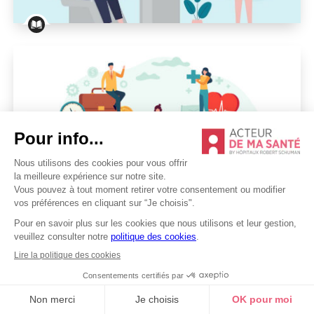
Bouger pendant l’hémodialyse
MALADIES RÉNALES
MALADIES RÉNALES
Travail et maladie … Comment
réagir ?