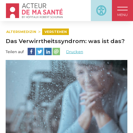
Accueil - Acteur de ma santé, by HôpitauxRobert S
Panneau d'accessi
MENU
ALTERSMEDIZIN
VERSTEHEN
Das Verwirrtheitssyndrom: was ist das?
Diese Seite auf Facebook teilen
Diese Seite auf Twitter teilen
Diese Seite auf LinkedIn teilen
Partager cette page sur email
Teilen auf
Drucken