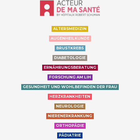
Accueil - Acteur de ma santé, by Hôp
ALTERSMEDIZIN
AUGENHEILKUNDE
BRUSTKREBS
DIABETOLOGIE
ERNÄHRUNGSBERATUNG
FORSCHUNG AM LIH
GESUNDHEIT UND WOHLBEFINDEN DER FRAU
HERZKRANKHEITEN
NEUROLOGIE
NIERENERKRANKUNG
ORTHOPÄDIE
PÄDIATRIE