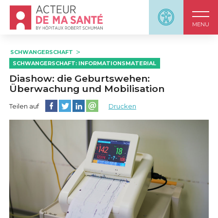
Accueil - Acteur de ma santé, by HôpitauxRobert S
Panneau d'accessi
MENU
SCHWANGERSCHAFT
SCHWANGERSCHAFT: INFORMATIONSMATERIAL
Diashow: die Geburtswehen:
Überwachung und Mobilisation
Diese Seite auf Facebook teilen
Diese Seite auf Twitter teilen
Diese Seite auf LinkedIn teilen
Partager cette page sur email
Teilen auf
Drucken