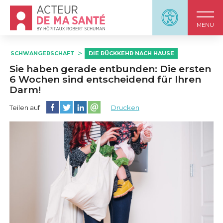
Accueil - Acteur de ma santé, by HôpitauxRobert S
Panneau d'accessi
MENU
SCHWANGERSCHAFT
DIE RÜCKKEHR NACH HAUSE
Sie haben gerade entbunden: Die ersten
6 Wochen sind entscheidend für Ihren
Darm!
Diese Seite auf Facebook teilen
Diese Seite auf Twitter teilen
Diese Seite auf LinkedIn teilen
Partager cette page sur email
Teilen auf
Drucken