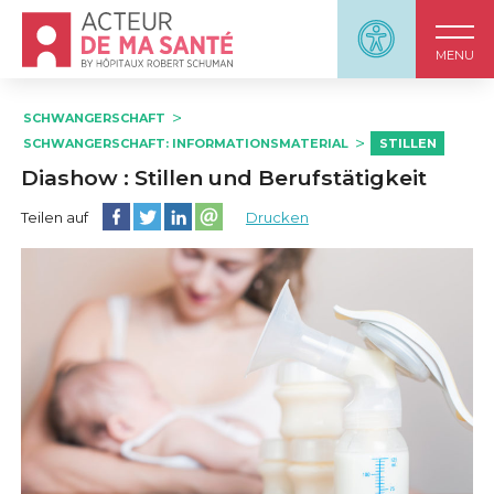
Accueil - Acteur de ma santé, by HôpitauxRobert S
Panneau d'accessi
MENU
SCHWANGERSCHAFT
SCHWANGERSCHAFT: INFORMATIONSMATERIAL
STILLEN
Diashow : Stillen und Berufstätigkeit
Diese Seite auf Facebook teilen
Diese Seite auf Twitter teilen
Diese Seite auf LinkedIn teilen
Partager cette page sur email
Teilen auf
Drucken