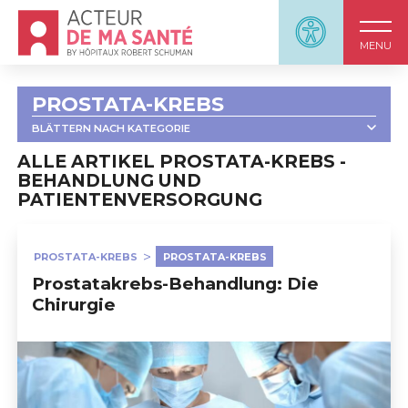
Accueil - Acteur de ma santé, by HôpitauxRobert S
Panneau d'accessi
MENU
PROSTATA-KREBS
BLÄTTERN NACH KATEGORIE
ALLE
ALLE ARTIKEL PROSTATA-KREBS -
BEHANDLUNG UND
PATIENTENVERSORGUNG
                            PROSTATA-KREBS : 
INFORMATIONSMATERIAL                        
PROSTATA-KREBS
PROSTATA-KREBS
Prostatakrebs-Behandlung: Die
                            DIE KRANKHEIT VERSTEHEN                        
Chirurgie
                            WIE KANN MAN DIE KRANKHEIT 
ERKENNEN?                        