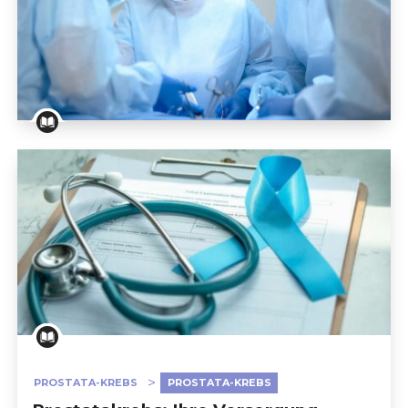
                            DIE BEKANNTGABE DER DIAGNOSE           
                            BEHANDLUNG UND 
PATIENTENVERSORGUNG                        
Prostatakrebs-Behandlung: Die Chirurgie
                            NACH DER BEHANDLUNG                        
PROSTATA-KREBS
PROSTATA-KREBS