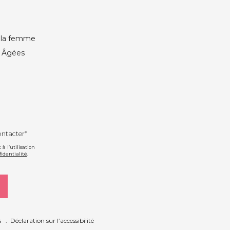
e la femme
s Âgées
ontacter*
 l’utilisation
fidentialité
.
s
Déclaration sur l’accessibilité