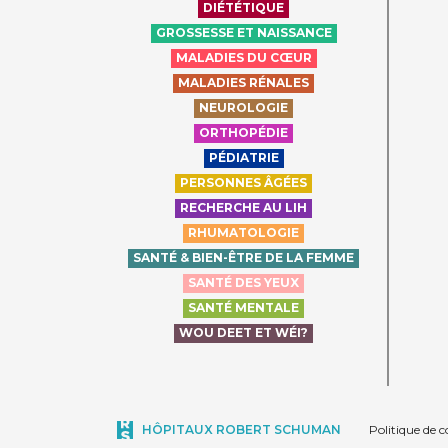
DIÉTÉTIQUE
GROSSESSE ET NAISSANCE
MALADIES DU CŒUR
MALADIES RÉNALES
NEUROLOGIE
ORTHOPÉDIE
PÉDIATRIE
PERSONNES ÂGÉES
RECHERCHE AU LIH
RHUMATOLOGIE
SANTÉ & BIEN-ÊTRE DE LA FEMME
SANTÉ DES YEUX
SANTÉ MENTALE
WOU DEET ET WÉI?
HÔPITAUX ROBERT SCHUMAN
Politique de c