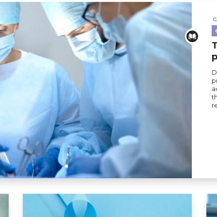
C
T
p
D
p
a
t
r
hirurgie