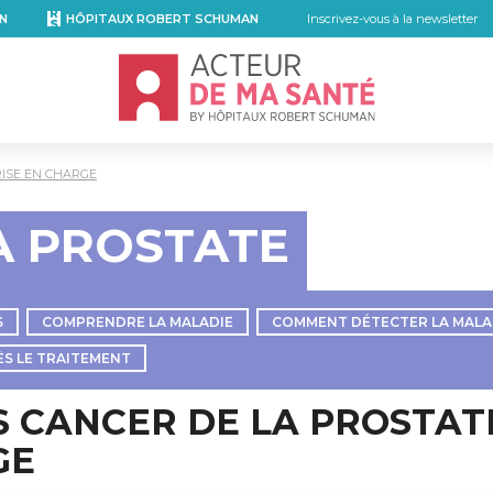
N
HÔPITAUX ROBERT SCHUMAN
Inscrivez-vous à la newsletter
Accueil - Acteur de ma santé, by Hôpita
RISE EN CHARGE
A PROSTATE
S
COMPRENDRE LA MALADIE
COMMENT DÉTECTER LA MALA
ÈS LE TRAITEMENT
S CANCER DE LA PROSTAT
GE