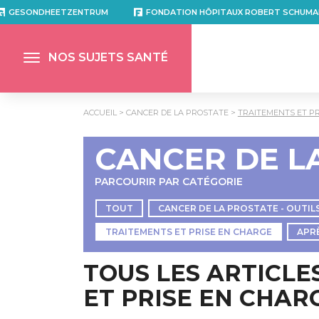
GESONDHEETZENTRUM
FONDATION HÔPITAUX ROBERT SCHUMA
NOS SUJETS SANTÉ
ACCUEIL
CANCER DE LA PROSTATE
TRAITEMENTS ET P
CANCER DE L
PARCOURIR PAR CATÉGORIE
TOUT
CANCER DE LA PROSTATE - OUTIL
TRAITEMENTS ET PRISE EN CHARGE
APR
TOUS LES ARTICLE
ET PRISE EN CHAR