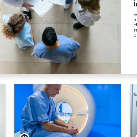
i
V
m
c
s
p
différents interlocuteurs