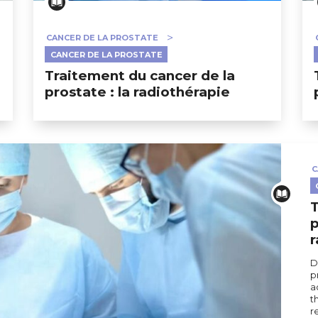
CANCER DE LA PROSTATE
CANCER DE LA PROSTATE
Traitement du cancer de la
prostate : la radiothérapie
C
T
p
r
D
p
a
t
r