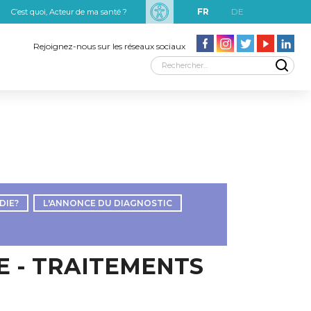
FR
DE
C’est quoi, Acteur de ma santé ?
uxRobert Schuman
Rejoignez-nous sur les réseaux sociaux
DIE?
L'ANNONCE DU DIAGNOSTIC
E - TRAITEMENTS