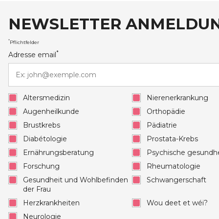
NEWSLETTER ANMELDU
auxRobert Schuman
*
Pflichtfelder
*
Adresse email
Altersmedizin
Nierenerkrankung
Augenheilkunde
Orthopädie
Brustkrebs
Pädiatrie
Diabétologie
Prostata-Krebs
Ernährungsberatung
Psychische gesundhe
Forschung
Rheumatologie
Gesundheit und Wohlbefinden
Schwangerschaft
der Frau
Herzkrankheiten
Wou deet et wéi?
Neurologie