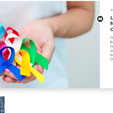
P
L
f
C
D
B
h
z
b
D
en (Fondation Cancer )