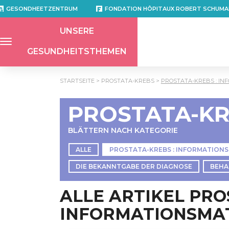
GESONDHEETZENTRUM
FONDATION HÔPITAUX ROBERT SCHUMA
UNSERE
GESUNDHEITSTHEMEN
STARTSEITE
PROSTATA-KREBS
PROSTATA-KREBS : IN
PROSTATA-K
BLÄTTERN NACH KATEGORIE
ALLE
PROSTATA-KREBS : INFORMATION
DIE BEKANNTGABE DER DIAGNOSE
BEHA
ALLE ARTIKEL PRO
INFORMATIONSMA