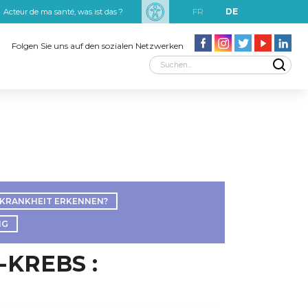
FR
DE
Acteur de ma santé, was ist das ?
uxRobert Schuman
Folgen Sie uns auf den sozialen Netzwerken
 KRANKHEIT ERKENNEN?
NG
-KREBS :