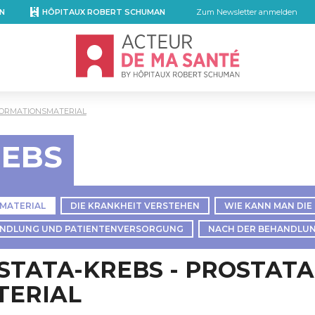
N
HÔPITAUX ROBERT SCHUMAN
Zum Newsletter anmelden
Accueil - Acteur de ma santé, by Hôpita
FORMATIONSMATERIAL
REBS
SMATERIAL
DIE KRANKHEIT VERSTEHEN
WIE KANN MAN DIE
NDLUNG UND PATIENTENVERSORGUNG
NACH DER BEHANDLU
STATA-KREBS - PROSTATA
TERIAL