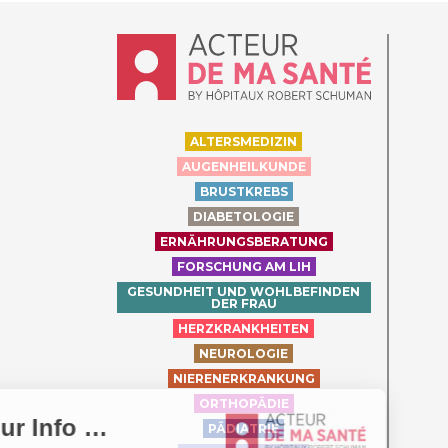
Accueil - Acteur de ma santé, by Hôpit
ALTERSMEDIZIN
AUGENHEILKUNDE
BRUSTKREBS
DIABETOLOGIE
ERNÄHRUNGSBERATUNG
FORSCHUNG AM LIH
GESUNDHEIT UND WOHLBEFINDEN
DER FRAU
HERZKRANKHEITEN
NEUROLOGIE
NIERENERKRANKUNG
ORTHOPÄDIE
PÄDIATRIE