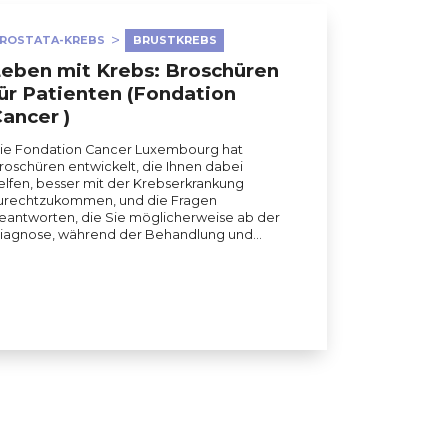
ROSTATA-KREBS
BRUSTKREBS
eben mit Krebs: Broschüren
ür Patienten (Fondation
ancer )
ie Fondation Cancer Luxembourg hat
roschüren entwickelt, die Ihnen dabei
elfen, besser mit der Krebserkrankung
urechtzukommen, und die Fragen
eantworten, die Sie möglicherweise ab der
iagnose, während der Behandlung und…