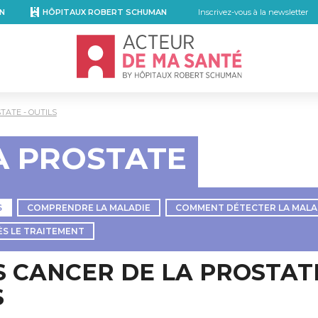
N
HÔPITAUX ROBERT SCHUMAN
Inscrivez-vous à la newsletter
Accueil - Acteur de ma santé, by Hôpita
TATE - OUTILS
A PROSTATE
S
COMPRENDRE LA MALADIE
COMMENT DÉTECTER LA MALA
ÈS LE TRAITEMENT
S CANCER DE LA PROSTAT
S