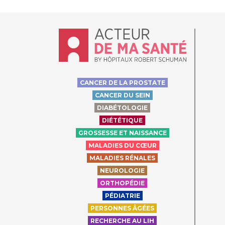
Accueil - Acteur de ma santé, by Hôpit
CANCER DE LA PROSTATE
CANCER DU SEIN
DIABÉTOLOGIE
DIÉTÉTIQUE
GROSSESSE ET NAISSANCE
MALADIES DU CŒUR
MALADIES RÉNALES
NEUROLOGIE
ORTHOPÉDIE
PÉDIATRIE
PERSONNES ÂGÉES
RECHERCHE AU LIH