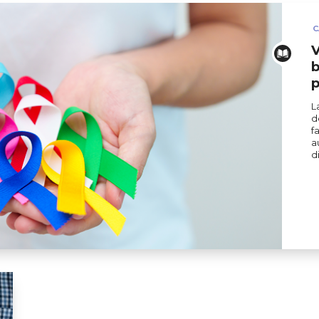
C
V
b
p
L
d
f
a
d
ation des patients (Fondation Cancer)