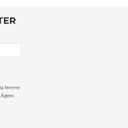
TER
e la femme
s Âgées