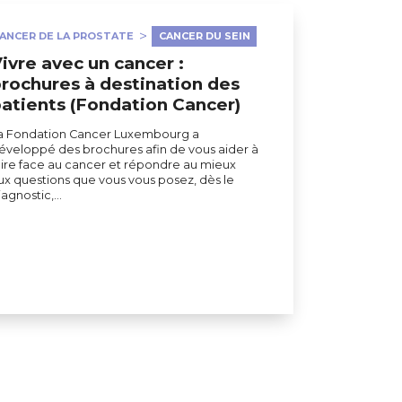
ANCER DE LA PROSTATE
CANCER DU SEIN
ivre avec un cancer :
rochures à destination des
atients (Fondation Cancer)
a Fondation Cancer Luxembourg a
éveloppé des brochures afin de vous aider à
aire face au cancer et répondre au mieux
ux questions que vous vous posez, dès le
iagnostic,…