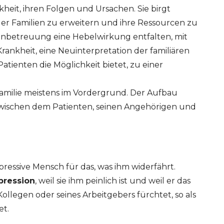
kheit, ihren Folgen und Ursachen. Sie birgt
er Familien zu erweitern und ihre Ressourcen zu
ntenbetreuung eine Hebelwirkung entfalten, mit
rankheit, eine Neuinterpretation der familiären
ienten die Möglichkeit bietet, zu einer
amilie meistens im Vordergrund. Der Aufbau
 zwischen dem Patienten, seinen Angehörigen und
pressive Mensch für das, was ihm widerfährt.
pression
, weil sie ihm peinlich ist und weil er das
Kollegen oder seines Arbeitgebers fürchtet, so als
et.
ERT SCHUMAN
HÔPITAUX ROBERT SCHUMAN