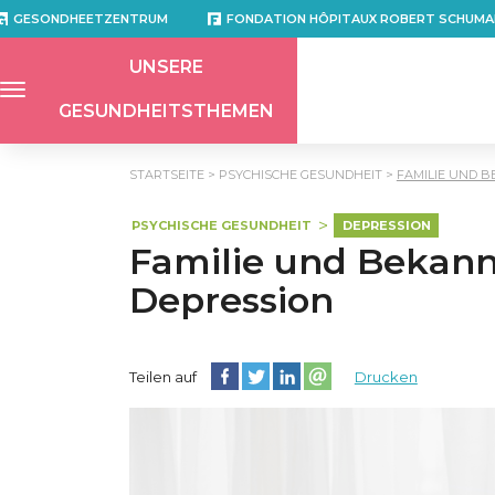
GESONDHEETZENTRUM
FONDATION HÔPITAUX ROBERT SCHUMA
UNSERE
GESUNDHEITSTHEMEN
STARTSEITE
PSYCHISCHE GESUNDHEIT
FAMILIE UND 
PSYCHISCHE GESUNDHEIT
DEPRESSION
Familie und Bekannt
Depression
Diese Seite auf Facebook teilen
Diese Seite auf Twitter teilen
Diese Seite auf LinkedIn teilen
Partager cette page sur e
Teilen auf
Drucken