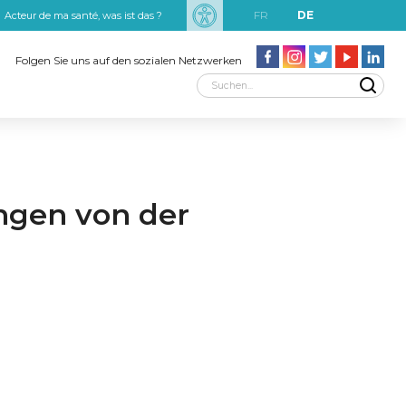
FR
DE
Acteur de ma santé, was ist das ?
uxRobert Schuman
Folgen Sie uns auf den sozialen Netzwerken
ungen von der