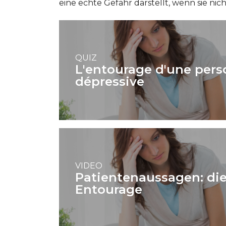
eine echte Gefahr darstellt, wenn sie nic
QUIZ
L'entourage d'une per
dépressive
VIDEO
Patientenaussagen: die
Entourage