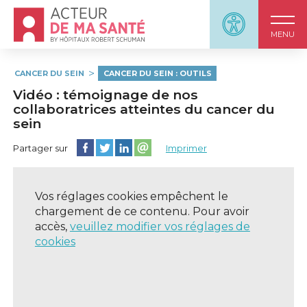
Accueil - Acteur de ma santé, by HôpitauxRobert S
Panneau d'accessi
MENU
CANCER DU SEIN
CANCER DU SEIN : OUTILS
Vidéo : témoignage de nos
collaboratrices atteintes du cancer du
sein
Partager cette page sur Facebook
Partager cette page sur Twitter
Partager cette page sur LinkedIn
Partager cette page sur email
Partager sur
Imprimer
Vos réglages cookies empêchent le
chargement de ce contenu. Pour avoir
accès,
veuillez modifier vos réglages de
cookies