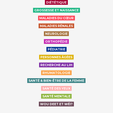
DIÉTÉTIQUE
GROSSESSE ET NAISSANCE
MALADIES DU CŒUR
MALADIES RÉNALES
NEUROLOGIE
ORTHOPÉDIE
PÉDIATRIE
PERSONNES ÂGÉES
RECHERCHE AU LIH
RHUMATOLOGIE
SANTÉ & BIEN-ÊTRE DE LA FEMME
SANTÉ DES YEUX
SANTÉ MENTALE
WOU DEET ET WÉI?