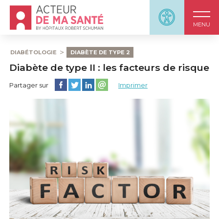
Accueil - Acteur de ma santé, by HôpitauxRobert S
Panneau d'accessi
MENU
DIABÉTOLOGIE
DIABÈTE DE TYPE 2
Diabète de type II : les facteurs de risque
Partager cette page sur Facebook
Partager cette page sur Twitter
Partager cette page sur LinkedIn
Partager cette page sur email
Partager sur
Imprimer