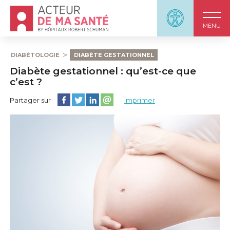
Accueil - Acteur de ma santé, by HôpitauxRobert S
Panneau d'accessi
MENU
DIABÉTOLOGIE
DIABÈTE GESTATIONNEL
Diabète gestationnel : qu’est-ce que
c’est ?
Partager cette page sur Facebook
Partager cette page sur Twitter
Partager cette page sur LinkedIn
Partager cette page sur email
Partager sur
Imprimer