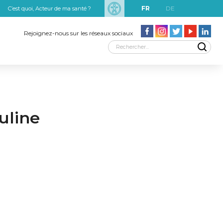
FR
DE
C’est quoi, Acteur de ma santé ?
uxRobert Schuman
Rejoignez-nous sur les réseaux sociaux
uline