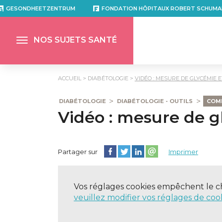
GESONDHEETZENTRUM
FONDATION HÔPITAUX ROBERT SCHUMA
NOS SUJETS SANTÉ
ACCUEIL
DIABÉTOLOGIE
VIDÉO : MESURE DE GLYCÉMIE E
DIABÉTOLOGIE
DIABÉTOLOGIE - OUTILS
COMP
Vidéo : mesure de gl
Partager cette page sur Facebook
Partager cette page sur Twitter
Partager cette page sur Lin
Partager cette page su
Partager sur
Imprimer
Vos réglages cookies empêchent le c
veuillez modifier vos réglages de coo