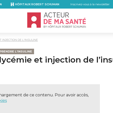
N
HÔPITAUX ROBERT SCHUMAN
Inscrivez-vous à la newsletter
Accueil - Acteur de ma santé, by Hôpita
T INJECTION DE L'INSULINE
RENDRE L'INSULINE
ycémie et injection de l’ins
kedIn
r email
hargement de ce contenu. Pour avoir accès,
kies