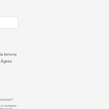
e la femme
s Âgées
ontacter*
 l’utilisation
fidentialité
.