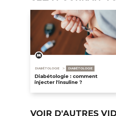
DIABÉTOLOGIE
DIABÉTOLOGIE
Diabétologie : comment
injecter l'insuline ?
VOIR D'AUTRES VI
GESONDHEETZENTRUM
FONDATION HÔPITAUX ROB