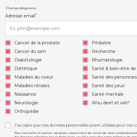
*
Champs obligatoires
*
Adresse email
Cancer de la prostate
Pédiatrie
Cancer du sein
Recherche
Diabétologie
Rhumatologie
Diététique
Santé & bien-être d
Maladies du coeur
Santé des personne
Maladies rénales
Santé des yeux
Naissance
Santé mentale
Neurologie
Wou deet et wéi?
Orthopédie
J'accepte que mes données personnelles soient utilisées pour me c
Pour connaître et exercer vos droits, notamment de retrait de votre consentement à
des données collectées par ce formulaire, veuillez consulter notre
politique de con