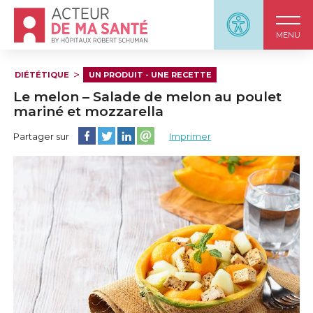
Accueil - Acteur de ma santé, by HôpitauxRobert S
Panneau d'accessi
MENU
DIÉTÉTIQUE
UN PRODUIT - UNE RECETTE
Le melon – Salade de melon au poulet
mariné et mozzarella
Partager cette page sur Facebook
Partager cette page sur Twitter
Partager cette page sur LinkedIn
Partager cette page sur email
Partager sur
Imprimer