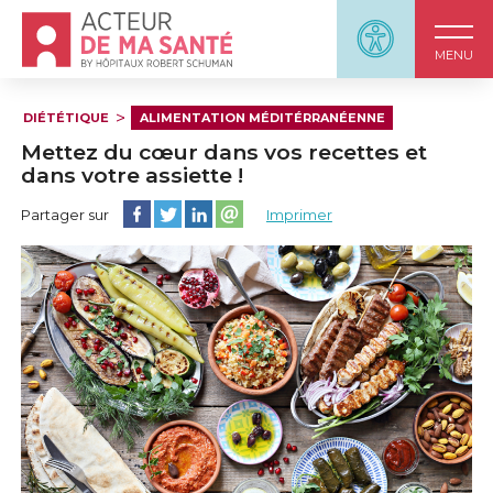
Accueil - Acteur de ma santé, by HôpitauxRobert S
Panneau d'accessi
MENU
DIÉTÉTIQUE
ALIMENTATION MÉDITÉRRANÉENNE
Mettez du cœur dans vos recettes et
dans votre assiette !
Partager cette page sur Facebook
Partager cette page sur Twitter
Partager cette page sur LinkedIn
Partager cette page sur email
Partager sur
Imprimer