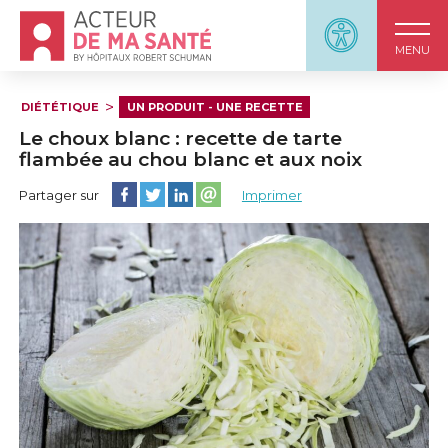
Accueil - Acteur de ma santé, by HôpitauxRobert S
Panneau d'accessi
MENU
DIÉTÉTIQUE
UN PRODUIT - UNE RECETTE
Le choux blanc : recette de tarte
flambée au chou blanc et aux noix
Partager cette page sur Facebook
Partager cette page sur Twitter
Partager cette page sur LinkedIn
Partager cette page sur email
Partager sur
Imprimer