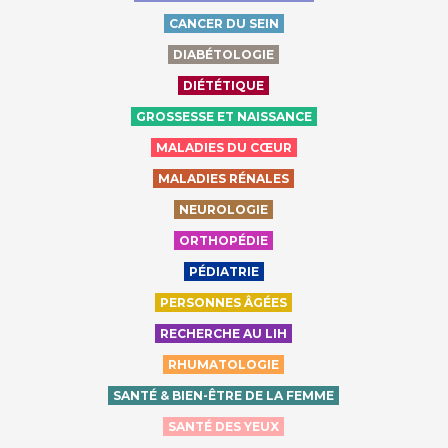
CANCER DU SEIN
DIABÉTOLOGIE
DIÉTÉTIQUE
GROSSESSE ET NAISSANCE
MALADIES DU CŒUR
MALADIES RÉNALES
NEUROLOGIE
ORTHOPÉDIE
PÉDIATRIE
PERSONNES ÂGÉES
RECHERCHE AU LIH
RHUMATOLOGIE
SANTÉ & BIEN-ÊTRE DE LA FEMME
SANTÉ DES YEUX