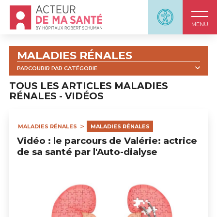
Accueil - Acteur de ma santé, by HôpitauxRobert S
Panneau d'accessi
MENU
MALADIES RÉNALES
PARCOURIR PAR CATÉGORIE
TOUT
VIDÉOS
WEBINARS
TOUS LES ARTICLES MALADIES
RÉNALES - VIDÉOS
COMPRENDRE LA MALADIE RÉNALE
L'HÉMODIALYSE
LA DIALYSE PÉRITONÉALE
MALADIES RÉNALES
MALADIES RÉNALES
LA TRANSPLANTATION
Vidéo : le parcours de Valérie: actrice
MALADIES RÉNALES ET ALIMENTATION
de sa santé par l'Auto-dialyse
MÉDICAMENTS EN (PRÉ)DIALYSE
VIVRE AVEC UNE MALADIE RÉNALE
L'ENTOURAGE
QUIZ
MALADIES RÉNALES : OUTILS