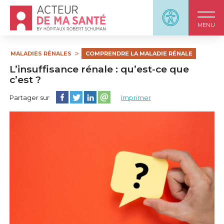
Accueil - Acteur de ma santé, by HôpitauxRobert S
Panneau d'accessi
MENU
MALADIES RÉNALES
COMPRENDRE LA MALADIE RÉNALE
L’insuffisance rénale : qu’est-ce que
c’est ?
Partager cette page sur Facebook
Partager cette page sur Twitter
Partager cette page sur LinkedIn
Partager cette page sur email
Partager sur
Imprimer