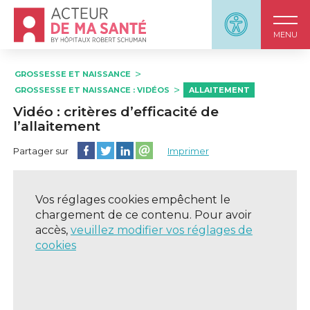
Accueil - Acteur de ma santé, by HôpitauxRobert S
Panneau d'accessi
MENU
GROSSESSE ET NAISSANCE
GROSSESSE ET NAISSANCE : VIDÉOS
ALLAITEMENT
Vidéo : critères d’efficacité de
l’allaitement
Partager cette page sur Facebook
Partager cette page sur Twitter
Partager cette page sur LinkedIn
Partager cette page sur email
Partager sur
Imprimer
Vos réglages cookies empêchent le
chargement de ce contenu. Pour avoir
accès,
veuillez modifier vos réglages de
cookies