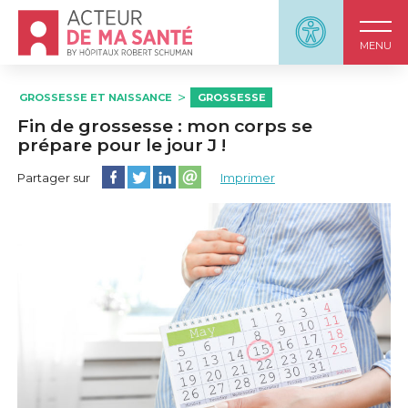
Accueil - Acteur de ma santé, by HôpitauxRobert S
Panneau d'accessi
MENU
GROSSESSE ET NAISSANCE
GROSSESSE
Fin de grossesse : mon corps se
prépare pour le jour J !
Partager cette page sur Facebook
Partager cette page sur Twitter
Partager cette page sur LinkedIn
Partager cette page sur email
Partager sur
Imprimer