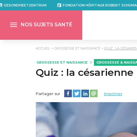
GESONDHEETZENTRUM
FONDATION HÔPITAUX ROBERT SCHUMA
NOS SUJETS SANTÉ
ACCUEIL
GROSSESSE ET NAISSANCE
QUIZ : LA CÉSARIE
GROSSESSE ET NAISSANCE
GROSSESSE & NAISSA
Quiz : la césarienne
Partager cette page sur Facebook
Partager cette page sur Twitter
Partager cette page sur Lin
Partager cette page su
Partager sur
Imprimer