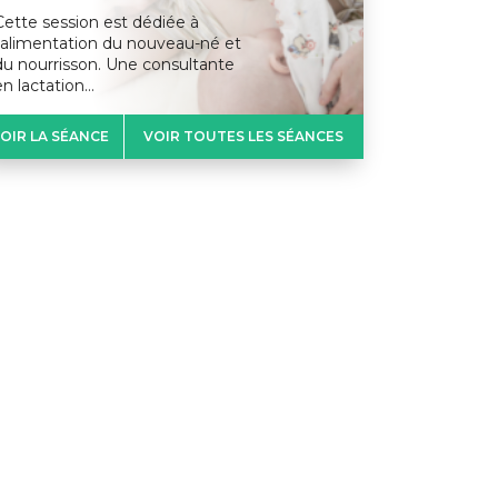
Cette session est dédiée à
l’alimentation du nouveau-né et
du nourrisson. Une consultante
en lactation…
OIR LA SÉANCE
VOIR TOUTES LES SÉANCES