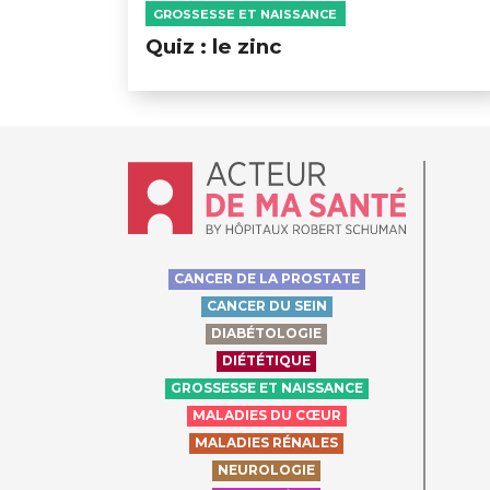
GROSSESSE ET NAISSANCE
Quiz : le zinc
Accueil - Acteur de ma santé, by Hôpit
CANCER DE LA PROSTATE
CANCER DU SEIN
DIABÉTOLOGIE
DIÉTÉTIQUE
GROSSESSE ET NAISSANCE
MALADIES DU CŒUR
MALADIES RÉNALES
NEUROLOGIE