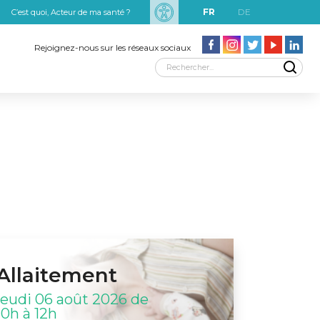
FR
DE
C’est quoi, Acteur de ma santé ?
uxRobert Schuman
Rejoignez-nous sur les réseaux sociaux
Allaitement
jeudi 06 août 2026 de
10h à 12h