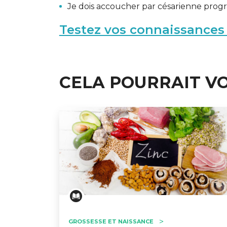
Je dois accoucher par césarienne progra
Testez vos connaissances 
CELA POURRAIT V
GESONDHEETZENTRUM
FONDATION HÔPITAUX ROB
GROSSESSE ET NAISSANCE