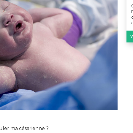
V
ouler ma césarienne ?