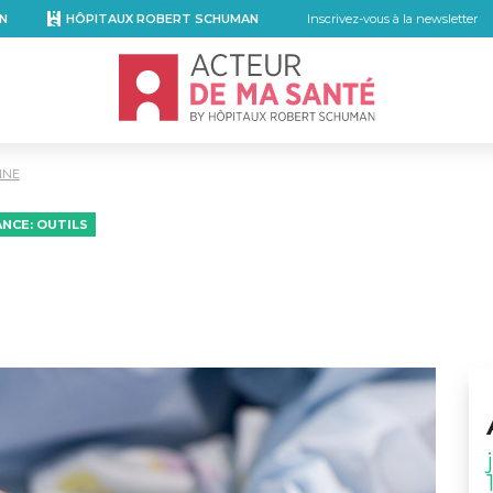
N
HÔPITAUX ROBERT SCHUMAN
Inscrivez-vous à la newsletter
Accueil - Acteur de ma santé, by Hôpita
NNE
NCE: OUTILS
kedIn
r email