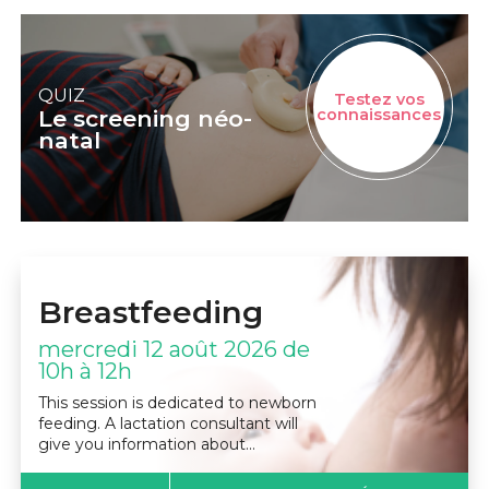
QUIZ
Testez vos
Le screening néo-
connaissances
natal
Breastfeeding
mercredi 12 août 2026 de
10h à 12h
This session is dedicated to newborn
feeding. A lactation consultant will
give you information about…