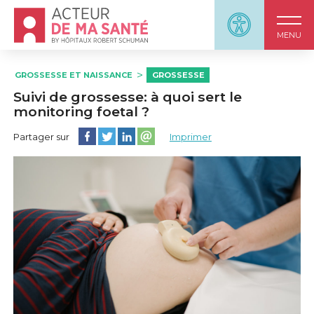
Accueil - Acteur de ma santé, by HôpitauxRobert S
Panneau d'accessi
MENU
GROSSESSE ET NAISSANCE
GROSSESSE
Suivi de grossesse: à quoi sert le
monitoring foetal ?
Partager cette page sur Facebook
Partager cette page sur Twitter
Partager cette page sur LinkedIn
Partager cette page sur email
Partager sur
Imprimer