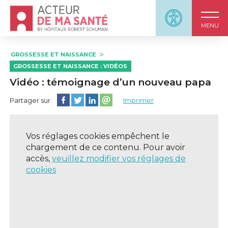
Accueil - Acteur de ma santé, by HôpitauxRobert S
Panneau d'accessi
MENU
GROSSESSE ET NAISSANCE
GROSSESSE ET NAISSANCE : VIDÉOS
Vidéo : témoignage d’un nouveau papa
Partager cette page sur Facebook
Partager cette page sur Twitter
Partager cette page sur LinkedIn
Partager cette page sur email
Partager sur
Imprimer
Vos réglages cookies empêchent le
chargement de ce contenu. Pour avoir
accès,
veuillez modifier vos réglages de
cookies