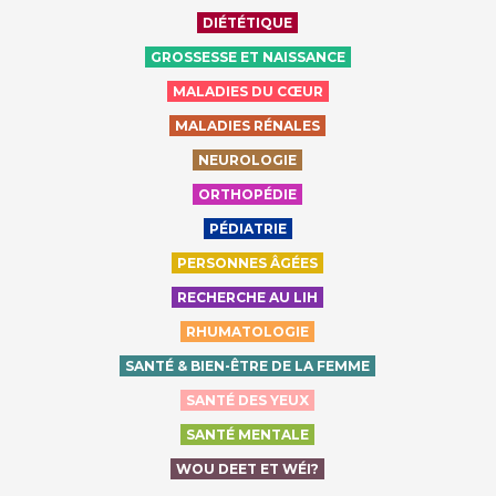
DIÉTÉTIQUE
GROSSESSE ET NAISSANCE
MALADIES DU CŒUR
MALADIES RÉNALES
NEUROLOGIE
ORTHOPÉDIE
PÉDIATRIE
PERSONNES ÂGÉES
RECHERCHE AU LIH
RHUMATOLOGIE
SANTÉ & BIEN-ÊTRE DE LA FEMME
SANTÉ DES YEUX
SANTÉ MENTALE
WOU DEET ET WÉI?