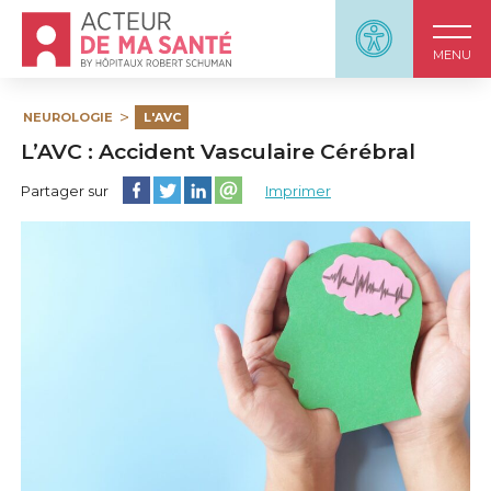
Accueil - Acteur de ma santé, by HôpitauxRobert S
Panneau d'accessi
MENU
NEUROLOGIE
L'AVC
L’AVC : Accident Vasculaire Cérébral
Partager cette page sur Facebook
Partager cette page sur Twitter
Partager cette page sur LinkedIn
Partager cette page sur email
Partager sur
Imprimer