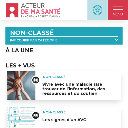
Accueil - Acteur de ma santé, by HôpitauxRobert S
Panneau d'accessi
MENU
NON-CLASSÉ
PARCOURIR PAR CATÉGORIE
TOUT
À LA UNE
LES + VUS
NON-CLASSÉ
Vivre avec une maladie rare :
trouver de l’information, des
ressources et du soutien
Vivre avec une maladie rare : trouver de l’informatio
NON-CLASSÉ
Les signes d'un AVC