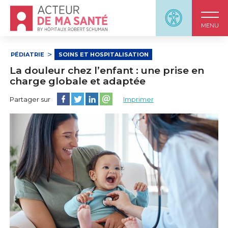
Accueil - Acteur de ma santé, by HôpitauxRobert S
Panneau d'accessi
MENU
PÉDIATRIE
SOINS ET HOSPITALISATION
La douleur chez l’enfant : une prise en
charge globale et adaptée
Partager cette page sur Facebook
Partager cette page sur Twitter
Partager cette page sur LinkedIn
Partager cette page sur email
Partager sur
Imprimer