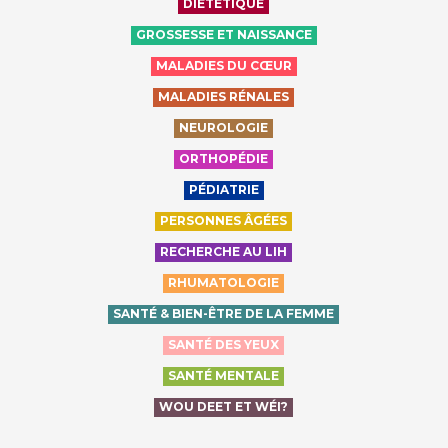
DIÉTÉTIQUE
GROSSESSE ET NAISSANCE
MALADIES DU CŒUR
MALADIES RÉNALES
NEUROLOGIE
ORTHOPÉDIE
PÉDIATRIE
PERSONNES ÂGÉES
RECHERCHE AU LIH
RHUMATOLOGIE
SANTÉ & BIEN-ÊTRE DE LA FEMME
SANTÉ DES YEUX
SANTÉ MENTALE
WOU DEET ET WÉI?