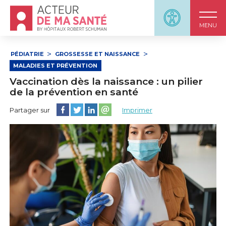
Accueil - Acteur de ma santé, by HôpitauxRobert S
Panneau d'accessi
MENU
PÉDIATRIE
GROSSESSE ET NAISSANCE
MALADIES ET PRÉVENTION
Vaccination dès la naissance : un pilier
de la prévention en santé
Partager cette page sur Facebook
Partager cette page sur Twitter
Partager cette page sur LinkedIn
Partager cette page sur email
Partager sur
Imprimer