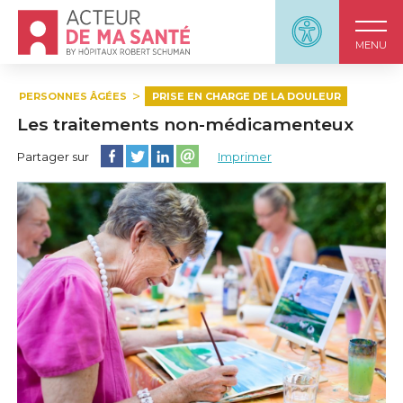
Accueil - Acteur de ma santé, by HôpitauxRobert S
Panneau d'accessi
MENU
PERSONNES ÂGÉES
PRISE EN CHARGE DE LA DOULEUR
Les traitements non-médicamenteux
Partager cette page sur Facebook
Partager cette page sur Twitter
Partager cette page sur LinkedIn
Partager cette page sur email
Partager sur
Imprimer